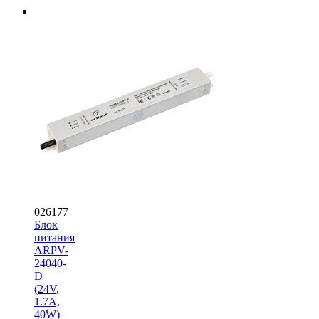
026177
Блок
питания
ARPV-
24040-
D
(24V,
1.7A,
40W)