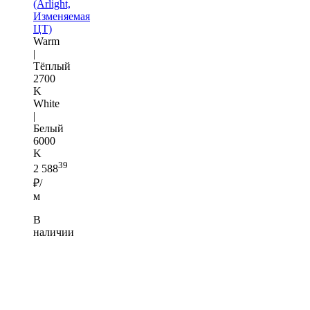
(Arlight,
Изменяемая
ЦТ)
Warm
|
Тёплый
2700
K
White
|
Белый
6000
K
39
2 588
₽/
м
В
наличии