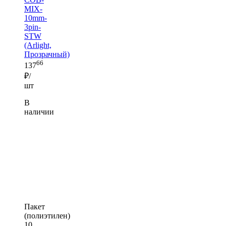
MIX-
10mm-
3pin-
STW
(Arlight,
Прозрачный)
66
137
₽/
шт
В
наличии
Пакет
(полиэтилен)
10