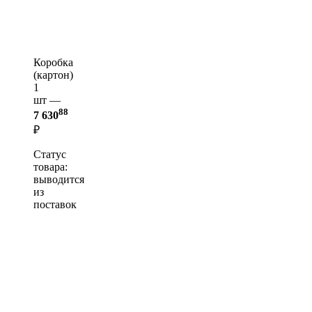
Коробка
(картон)
1
шт —
88
7 630
₽
Статус
товара:
выводится
из
поставок