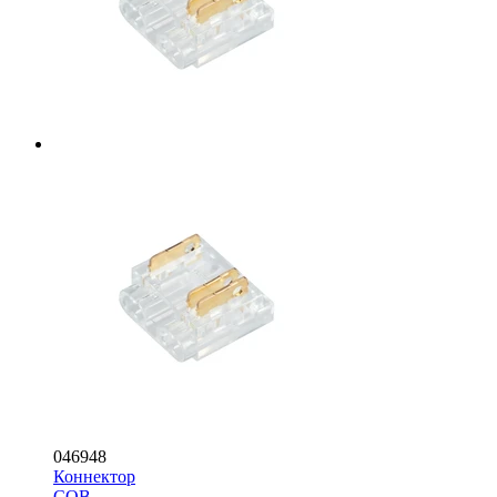
046948
Коннектор
COB-