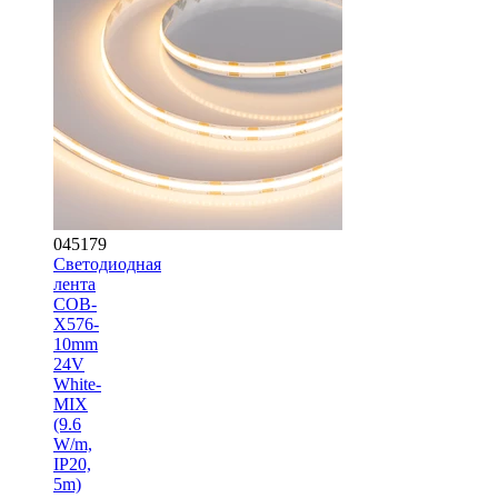
045179
Светодиодная
лента
COB-
X576-
10mm
24V
White-
MIX
(9.6
W/m,
IP20,
5m)