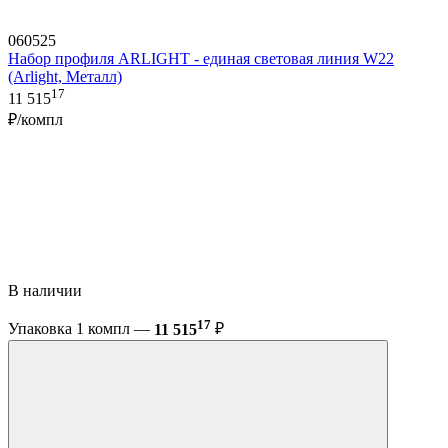
060525
Набор профиля ARLIGHT - единая световая линия W22
(Arlight, Металл)
17
11 515
₽/компл
В наличии
17
Упаковка 1 компл —
11 515
₽