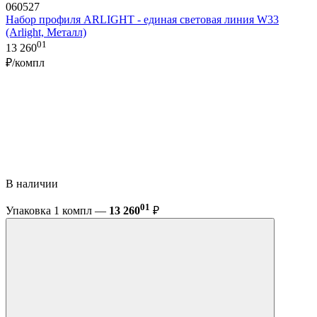
060527
Набор профиля ARLIGHT - единая световая линия W33
(Arlight, Металл)
01
13 260
₽/компл
В наличии
01
Упаковка 1 компл —
13 260
₽