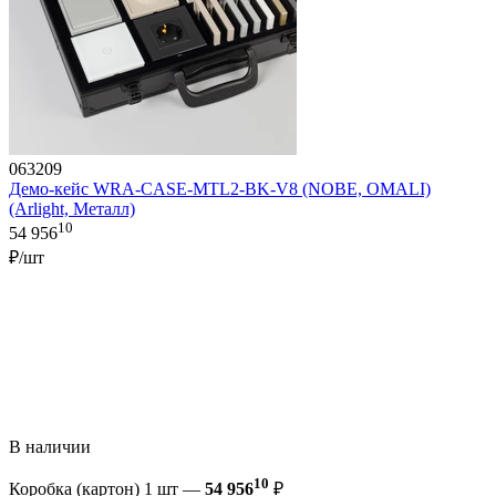
063209
Демо-кейс WRA-CASE-MTL2-BK-V8 (NOBE, OMALI)
(Arlight, Металл)
10
54 956
₽/шт
В наличии
10
Коробка (картон) 1 шт —
54 956
₽