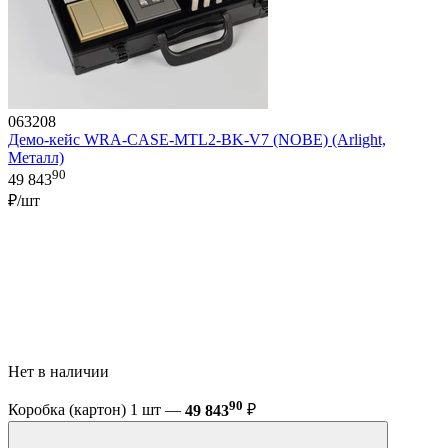
063208
Демо-кейс WRA-CASE-MTL2-BK-V7 (NOBE) (Arlight,
Металл)
90
49 843
₽/шт
Нет в наличии
90
Коробка (картон) 1 шт —
49 843
₽