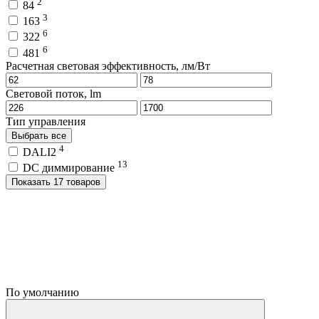
2
84
3
163
6
322
6
481
Расчетная световая эффективность, лм/Вт
Световой поток, lm
Тип управления
Выбрать все
4
DALI2
13
DC диммирование
Показать 17 товаров
По умолчанию