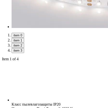
item 0
item 1
item 2
item 3
Item 1 of 4
Класс пылевлагозащиты
IP20