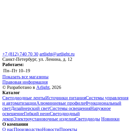
+7 (812) 740 70 30
artlight@artlight.ru
Санкт-Петербург, ул. Ленина, д. 12
Работаем:
Пн–Пт
10–19
Показать все магазины
Правовая информация
© Разработано в
Arlight
, 2026
Каталог
Светодиодные ленты
Источники питания
Системы управления
и автоматизации
Алюминиевые профили
Функциональный
свет
Дизайнерский свет
Системы освещения
Наружное
освещение
Гибкий неон
Светодиодный
декор
Электроустановочные изделия
Светодиоды
Новинки
О компании
О нас
Производство
Новости
Проекты