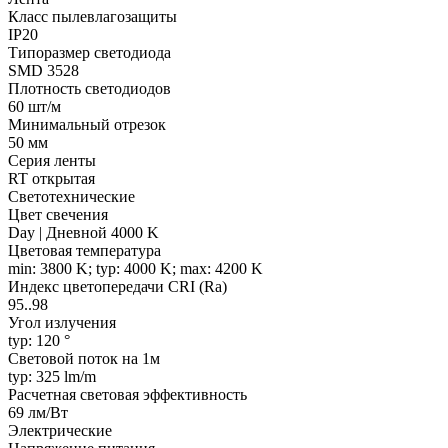
Класс пылевлагозащиты
IP20
Типоразмер светодиода
SMD 3528
Плотность светодиодов
60 шт/м
Минимальный отрезок
50 мм
Серия ленты
RT открытая
Светотехнические
Цвет свечения
Day | Дневной 4000 K
Цветовая температура
min: 3800 K; typ: 4000 K; max: 4200 K
Индекс цветопередачи CRI (Ra)
95..98
Угол излучения
typ: 120 °
Световой поток на 1м
typ: 325 lm/m
Расчетная световая эффективность
69 лм/Вт
Электрические