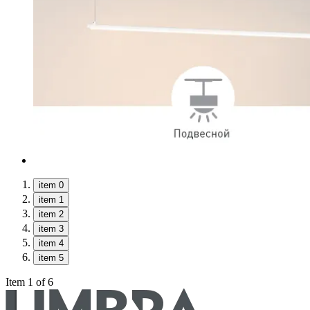
item 0
item 1
item 2
item 3
item 4
item 5
Item 1 of 6