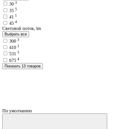
3
30
5
35
1
41
4
45
Световой поток, lm
Выбрать все
3
300
1
410
5
531
4
675
Показать 13 товаров
По умолчанию