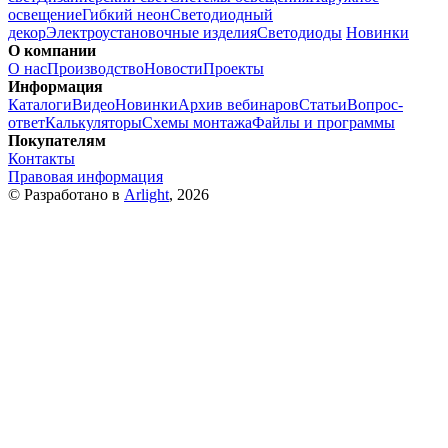
освещение
Гибкий неон
Светодиодный
декор
Электроустановочные изделия
Светодиоды
Новинки
О компании
О нас
Производство
Новости
Проекты
Информация
Каталоги
Видео
Новинки
Архив вебинаров
Статьи
Вопрос-
ответ
Калькуляторы
Схемы монтажа
Файлы и программы
Покупателям
Контакты
Правовая информация
© Разработано в
Arlight
, 2026