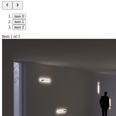
item 0
item 1
item 2
Item 1 of 3