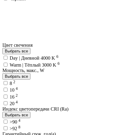
Цвет свечения
Выбрать все
6
Day | Дневной 4000 K
6
Warm | Тёплый 3000 K
Мощность, макс., W
Выбрать все
2
8
4
10
2
16
4
20
Индекс цветопередачи CRI (Ra)
Выбрать все
4
>90
8
>92
Гарантийный срок, год(а)