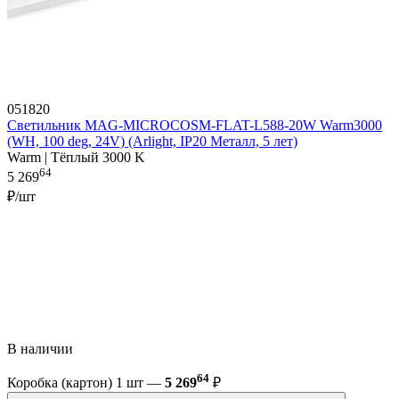
051820
Светильник MAG-MICROCOSM-FLAT-L588-20W Warm3000
(WH, 100 deg, 24V) (Arlight, IP20 Металл, 5 лет)
Warm | Тёплый 3000 K
64
5 269
₽/шт
В наличии
64
Коробка (картон) 1 шт —
5 269
₽