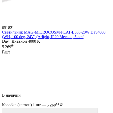
051821
Светильник MAG-MICROCOSM-FLAT-L588-20W Day4000
(WH, 100 deg, 24V) (Arlight, IP20 Металл, 5 лет)
Day | Дневной 4000 K
64
5 269
₽/шт
В наличии
64
Коробка (картон) 1 шт —
5 269
₽