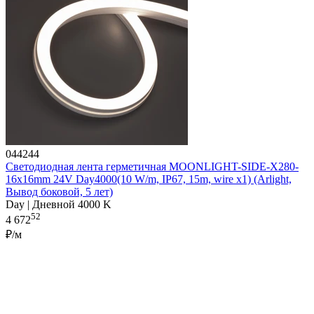
044244
Светодиодная лента герметичная MOONLIGHT-SIDE-X280-
16x16mm 24V Day4000(10 W/m, IP67, 15m, wire x1) (Arlight,
Вывод боковой, 5 лет)
Day | Дневной 4000 K
52
4 672
₽/м