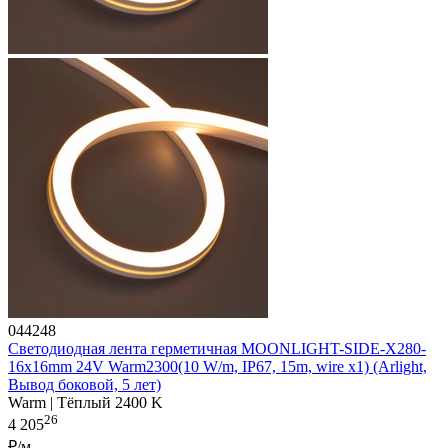
044248
Светодиодная лента герметичная MOONLIGHT-SIDE-X280-
16x16mm 24V Warm2300(10 W/m, IP67, 15m, wire x1) (Arlight,
Вывод боковой, 5 лет)
Warm | Тёплый 2400 K
26
4 205
₽/м