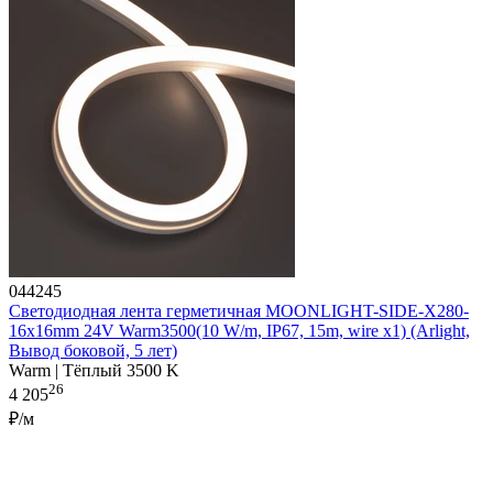
044245
Светодиодная лента герметичная MOONLIGHT-SIDE-X280-
16x16mm 24V Warm3500(10 W/m, IP67, 15m, wire x1) (Arlight,
Вывод боковой, 5 лет)
Warm | Тёплый 3500 K
26
4 205
₽/м