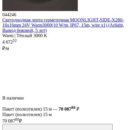
044246
Светодиодная лента герметичная MOONLIGHT-SIDE-X280-
16x16mm 24V Warm3000(10 W/m, IP67, 15m, wire x1) (Arlight,
Вывод боковой, 5 лет)
Warm | Тёплый 3000 K
52
4 672
₽/м
В наличии
80
Пакет (полиэтилен) 15 м —
70 087
₽
Пакет (полиэтилен) 15 м
80
70 087
₽