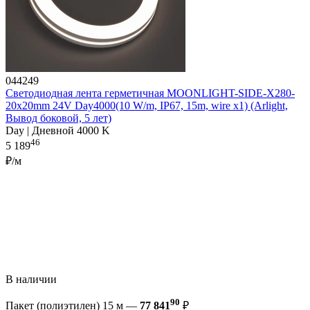
044249
Светодиодная лента герметичная MOONLIGHT-SIDE-X280-
20x20mm 24V Day4000(10 W/m, IP67, 15m, wire x1) (Arlight,
Вывод боковой, 5 лет)
Day | Дневной 4000 K
46
5 189
₽/м
В наличии
90
Пакет (полиэтилен) 15 м —
77 841
₽