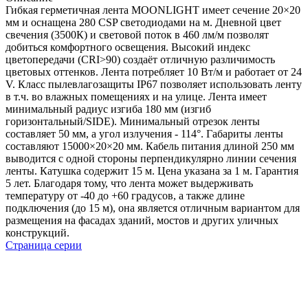
Гибкая герметичная лента MOONLIGHT имеет сечение 20×20
мм и оснащена 280 CSP светодиодами на м. Дневной цвет
свечения (3500К) и световой поток в 460 лм/м позволят
добиться комфортного освещения. Высокий индекс
цветопередачи (CRI>90) создаёт отличную различимость
цветовых оттенков. Лента потребляет 10 Вт/м и работает от 24
V. Класс пылевлагозащиты IP67 позволяет использовать ленту
в т.ч. во влажных помещениях и на улице. Лента имеет
минимальный радиус изгиба 180 мм (изгиб
горизонтальный/SIDE). Минимальный отрезок ленты
составляет 50 мм, а угол излучения - 114°. Габариты ленты
составляют 15000×20×20 мм. Кабель питания длиной 250 мм
выводится с одной стороны перпендикулярно линии сечения
ленты. Катушка содержит 15 м. Цена указана за 1 м. Гарантия
5 лет. Благодаря тому, что лента может выдерживать
температуру от -40 до +60 градусов, а также длине
подключения (до 15 м), она является отличным вариантом для
размещения на фасадах зданий, мостов и других уличных
конструкций.
Страница серии