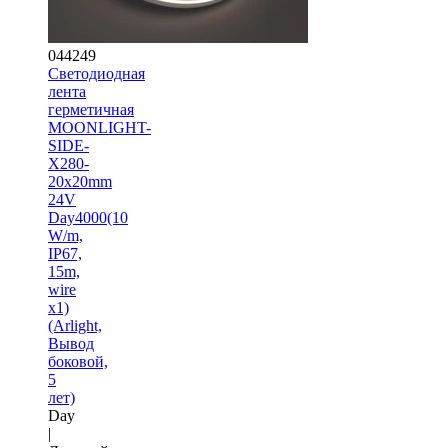
044249
Светодиодная
лента
герметичная
MOONLIGHT-
SIDE-
X280-
20x20mm
24V
Day4000(10
W/m,
IP67,
15m,
wire
x1)
(Arlight,
Вывод
боковой,
5
лет)
Day
|