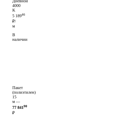
Дневной
4000
K
46
5 189
₽/
м
В
наличии
Пакет
(полиэтилен)
15
м —
90
77 841
₽