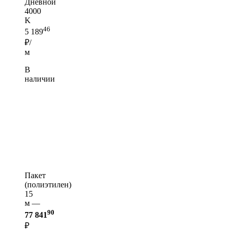
Дневной
4000
K
46
5 189
₽/
м
В
наличии
Пакет
(полиэтилен)
15
м —
90
77 841
₽