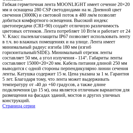
Гибкая герметичная лента MOONLIGHT имеет сечение 20×20
мм и оснащена 280 CSP светодиодами на м. Дневной цвет
свечения (3000К) и световой поток в 480 лм/м позволят
добиться комфортного освещения. Высокий индекс
цветопередачи (CRI>90) создаёт отличную различимость
цветовых оттенков. Лента потребляет 10 Вт/м и работает от 24
V. Класс пылевлагозащиты IP67 позволяет использовать ленту
в т.ч. во влажных помещениях и на улице. Лента имеет
минимальный радиус изгиба 180 мм (изгиб
горизонтальный/SIDE). Минимальный отрезок ленты
составляет 50 мм, а угол излучения - 114°. Габариты ленты
составляют 15000×20×20 мм. Кабель питания длиной 250 мм
выводится с одной стороны перпендикулярно линии сечения
ленты. Катушка содержит 15 м. Цена указана за 1 м. Гарантия
5 лет. Благодаря тому, что лента может выдерживать
температуру от -40 до +60 градусов, а также длине
подключения (до 15 м), она является отличным вариантом для
размещения на фасадах зданий, мостов и других уличных
конструкций.
Страница серии