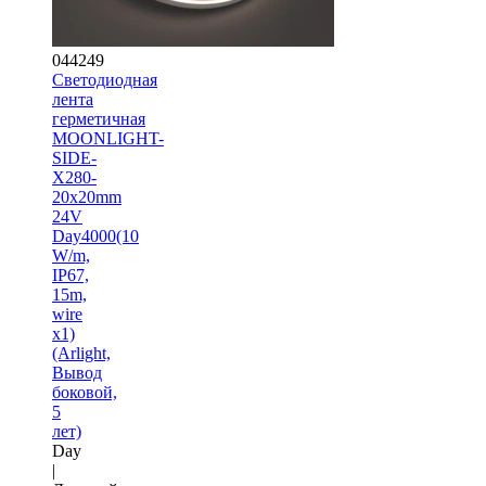
044249
Светодиодная
лента
герметичная
MOONLIGHT-
SIDE-
X280-
20x20mm
24V
Day4000(10
W/m,
IP67,
15m,
wire
x1)
(Arlight,
Вывод
боковой,
5
лет)
Day
|