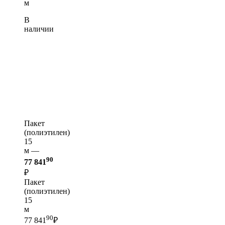
м
В
наличии
Пакет
(полиэтилен)
15
м —
90
77 841
₽
Пакет
(полиэтилен)
15
м
90
77 841
₽