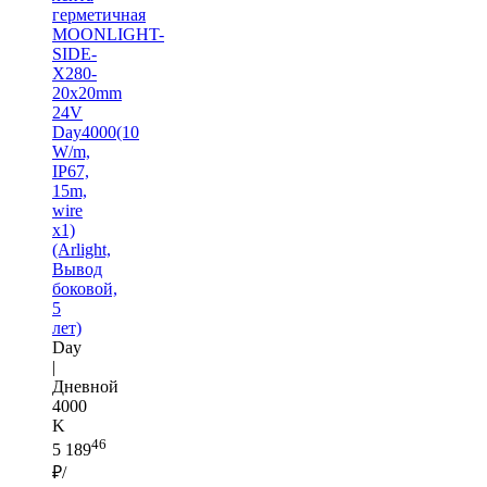
герметичная
MOONLIGHT-
SIDE-
X280-
20x20mm
24V
Day4000(10
W/m,
IP67,
15m,
wire
x1)
(Arlight,
Вывод
боковой,
5
лет)
Day
|
Дневной
4000
K
46
5 189
₽/