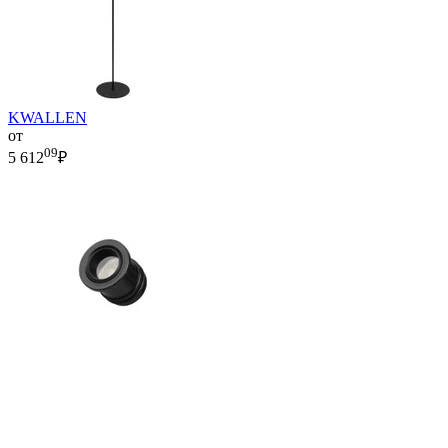
KWALLEN
от
09
5 612
₽