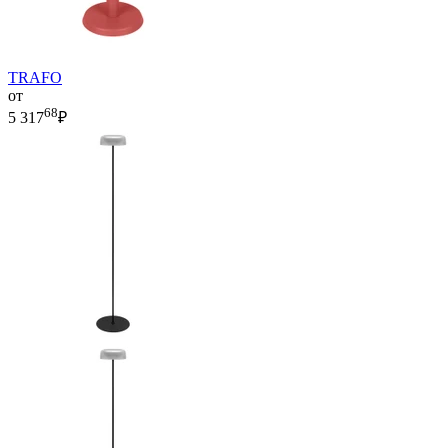
TRAFO
от
68
5 317
₽