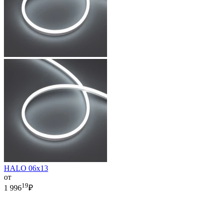
HALO 06x13
от
19
1 996
₽