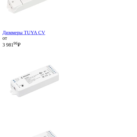
Диммеры TUYA CV
от
96
3 981
₽