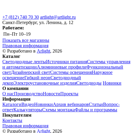
+7 (812) 740 70 30
artlight@artlight.ru
Санкт-Петербург, ул. Ленина, д. 12
Работаем:
Пн–Пт
10–19
Показать все магазины
Правовая информация
© Разработано в
Arlight
, 2026
Каталог
Светодиодные ленты
Источники питания
Системы управления
и автоматизации
Алюминиевые профили
Функциональный
свет
Дизайнерский свет
Системы освещения
Наружное
освещение
Гибкий неон
Светодиодный
декор
Электроустановочные изделия
Светодиоды
Новинки
О компании
О нас
Производство
Новости
Проекты
Информация
Каталоги
Видео
Новинки
Архив вебинаров
Статьи
Вопрос-
ответ
Калькуляторы
Схемы монтажа
Файлы и программы
Покупателям
Контакты
Правовая информация
© Разработано в
Arlight
, 2026