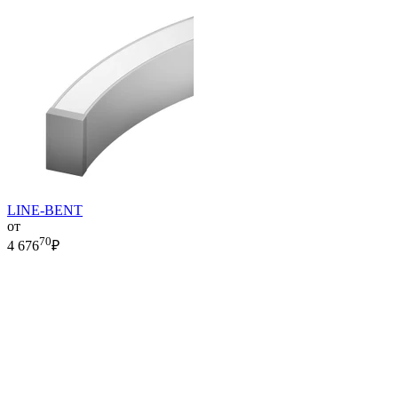
LINE-BENT
от
70
4 676
₽