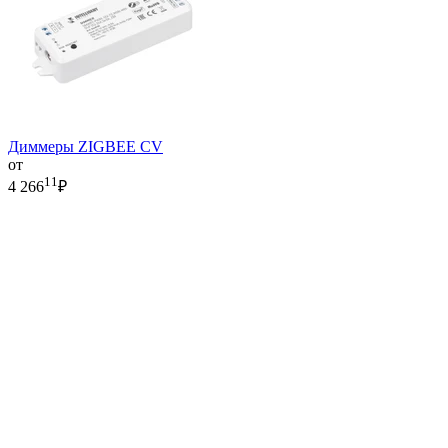
Диммеры ZIGBEE CV
от
11
4 266
₽