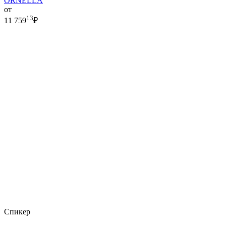
ORNELLA
от
13
11 759
₽
Спикер