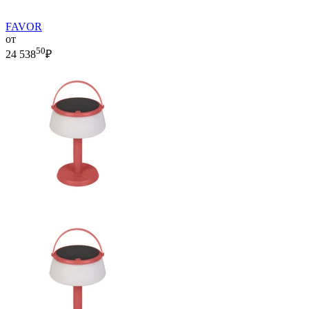
FAVOR
от
50
24 538
₽