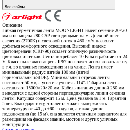
Все файлы
Описание
Гибкая герметичная лента MOONLIGHT имеет сечение 20×20
мм и оснащена 280 CSP светодиодами на м. Дневной цвет
свечения (2700К) и световой поток в 460 лм/м позволят
добиться комфортного освещения. Высокий индекс
цветопередачи (CRI>90) создаёт отличную различимость
цветовых оттенков. Лента потребляет 10 Вт/м и работает от 24
V. Класс пылевлагозащиты IP67 позволяет использовать ленту
в т.ч. во влажных помещениях и на улице. Лента имеет
минимальный радиус изгиба 180 мм (изгиб
горизонтальный/SIDE). Минимальный отрезок ленты
составляет 50 мм, а угол излучения - 114°. Габариты ленты
составляют 15000×20×20 мм. Кабель питания длиной 250 мм
выводится с одной стороны перпендикулярно линии сечения
ленты. Катушка содержит 15 м. Цена указана за 1 м. Гарантия
5 лет. Благодаря тому, что лента может выдерживать
температуру от -40 до +60 градусов, а также длине
подключения (до 15 м), она является отличным вариантом для
размещения на фасадах зданий, мостов и других уличных
конструкций.
Страница серии