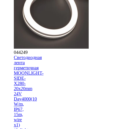
044249
Светодиодная
лента
герметичная
MOONLIGHT-
SIDE-
X280-
20x20mm
24V
Day4000(10
W/m,
IP67,
15m,
wire
x1)