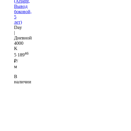
(Arlight,
Вывод
боковой,
5
лет)
Day
|
Дневной
4000
K
46
5 189
₽/
м
В
наличии