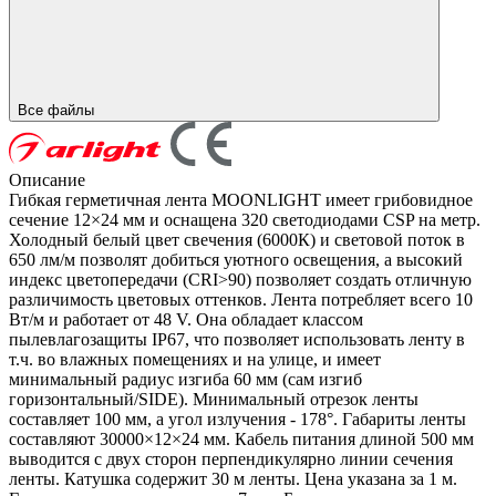
Все файлы
Описание
Гибкая герметичная лента MOONLIGHT имеет грибовидное
сечение 12×24 мм и оснащена 320 светодиодами CSP на метр.
Холодный белый цвет свечения (6000К) и световой поток в
650 лм/м позволят добиться уютного освещения, а высокий
индекс цветопередачи (CRI>90) позволяет создать отличную
различимость цветовых оттенков. Лента потребляет всего 10
Вт/м и работает от 48 V. Она обладает классом
пылевлагозащиты IP67, что позволяет использовать ленту в
т.ч. во влажных помещениях и на улице, и имеет
минимальный радиус изгиба 60 мм (сам изгиб
горизонтальный/SIDE). Минимальный отрезок ленты
составляет 100 мм, а угол излучения - 178°. Габариты ленты
составляют 30000×12×24 мм. Кабель питания длиной 500 мм
выводится с двух сторон перпендикулярно линии сечения
ленты. Катушка содержит 30 м ленты. Цена указана за 1 м.