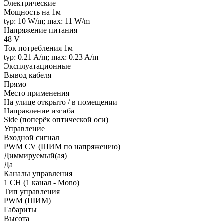
Электрические
Мощность на 1м
typ: 10 W/m; max: 11 W/m
Напряжение питания
48 V
Ток потребления 1м
typ: 0.21 A/m; max: 0.23 A/m
Эксплуатационные
Вывод кабеля
Прямо
Место применения
На улице открыто / в помещении
Направление изгиба
Side (поперёк оптической оси)
Управление
Входной сигнал
PWM СV (ШИМ по напряжению)
Диммируемый(ая)
Да
Каналы управления
1 CH (1 канал - Mono)
Тип управления
PWM (ШИМ)
Габариты
Высота