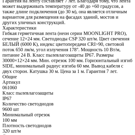
Гарантия на ленту составляет 7 лет. Благодаря тому, что лента
может выдерживать температуру от -40 до +60 градусов, а
также длине подключения (до 30 м), она является отличным
вариантом для размещения на фасадах зданий, мостов и
других уличных конструкций.
Характеристики
Гибкая герметичная лента (неон серии MOONLIGHT PRO),
сечение 12×24 мм. Светодиоды CSP 320 шт/м. Цвет свечения
БЕЛЫЙ (6000 К), индекс цветопередачи CRI>90, световой
поток 650 лм/м, угол излучения 178°. Мощность 10 Вт/м,
питание 24 В. Класс пылевлагозащиты IP67. Размеры
30000×12×24 мм. Мин. отрезок 100 мм. Горизонтальный изгиб
SIDE, минимальный радиус изгиба 60 мм. Вывод кабеля с
двух сторон. Катушка 30 м. Цена за 1 м. Гарантия 7 лет.
Общие
Артикул
061060
Класс пылевлагозащиты
IP67
Количество светодиодов
9600 шт
Минимальный отрезок
100 мм
Плотность светодиодов
320 шт/м