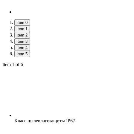
item 0
item 1
item 2
item 3
item 4
item 5
Item 1 of 6
Класс пылевлагозащиты
IP67