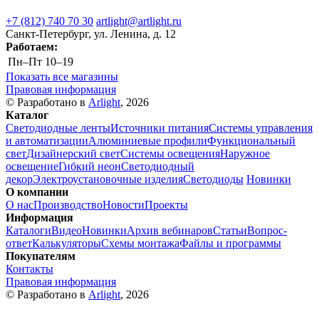
+7 (812) 740 70 30
artlight@artlight.ru
Санкт-Петербург, ул. Ленина, д. 12
Работаем:
Пн–Пт
10–19
Показать все магазины
Правовая информация
© Разработано в
Arlight
, 2026
Каталог
Светодиодные ленты
Источники питания
Системы управления
и автоматизации
Алюминиевые профили
Функциональный
свет
Дизайнерский свет
Системы освещения
Наружное
освещение
Гибкий неон
Светодиодный
декор
Электроустановочные изделия
Светодиоды
Новинки
О компании
О нас
Производство
Новости
Проекты
Информация
Каталоги
Видео
Новинки
Архив вебинаров
Статьи
Вопрос-
ответ
Калькуляторы
Схемы монтажа
Файлы и программы
Покупателям
Контакты
Правовая информация
© Разработано в
Arlight
, 2026