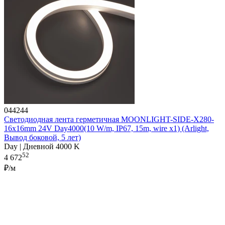
044244
Светодиодная лента герметичная MOONLIGHT-SIDE-X280-
16x16mm 24V Day4000(10 W/m, IP67, 15m, wire x1) (Arlight,
Вывод боковой, 5 лет)
Day | Дневной 4000 K
52
4 672
₽/м