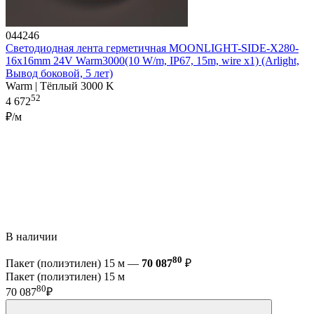
044246
Светодиодная лента герметичная MOONLIGHT-SIDE-X280-
16x16mm 24V Warm3000(10 W/m, IP67, 15m, wire x1) (Arlight,
Вывод боковой, 5 лет)
Warm | Тёплый 3000 K
52
4 672
₽/м
В наличии
80
Пакет (полиэтилен) 15 м —
70 087
₽
Пакет (полиэтилен) 15 м
80
70 087
₽