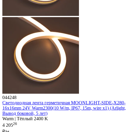
044248
Светодиодная лента герметичная MOONLIGHT-SIDE-X280-
16x16mm 24V Warm2300(10 W/m, IP67, 15m, wire x1) (Arlight,
Вывод боковой, 5 лет)
Warm | Тёплый 2400 K
26
4 205
₽/м