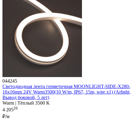
044245
Светодиодная лента герметичная MOONLIGHT-SIDE-X280-
16x16mm 24V Warm3500(10 W/m, IP67, 15m, wire x1) (Arlight,
Вывод боковой, 5 лет)
Warm | Тёплый 3500 K
26
4 205
₽/м