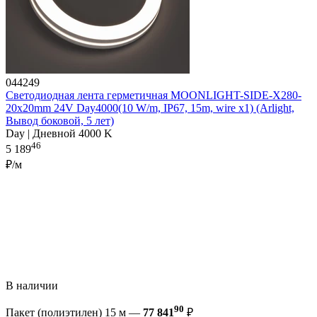
044249
Светодиодная лента герметичная MOONLIGHT-SIDE-X280-
20x20mm 24V Day4000(10 W/m, IP67, 15m, wire x1) (Arlight,
Вывод боковой, 5 лет)
Day | Дневной 4000 K
46
5 189
₽/м
В наличии
90
Пакет (полиэтилен) 15 м —
77 841
₽