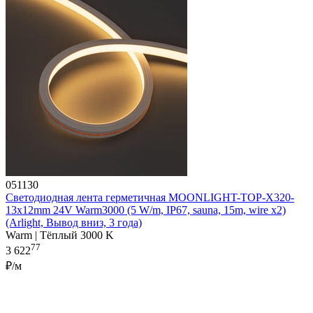
051130
Светодиодная лента герметичная MOONLIGHT-TOP-X320-
13x12mm 24V Warm3000 (5 W/m, IP67, sauna, 15m, wire x2)
(Arlight, Вывод вниз, 3 года)
Warm | Тёплый 3000 K
77
3 622
₽/м