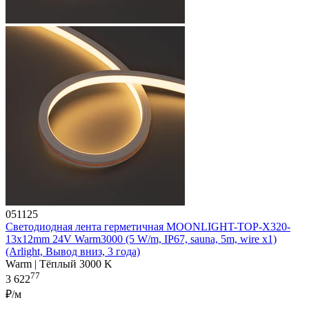
051125
Светодиодная лента герметичная MOONLIGHT-TOP-X320-
13x12mm 24V Warm3000 (5 W/m, IP67, sauna, 5m, wire x1)
(Arlight, Вывод вниз, 3 года)
Warm | Тёплый 3000 K
77
3 622
₽/м