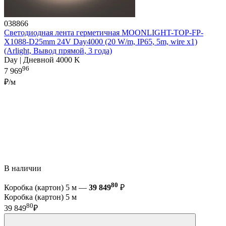
038866
Светодиодная лента герметичная MOONLIGHT-TOP-FP-
X1088-D25mm 24V Day4000 (20 W/m, IP65, 5m, wire x1)
(Arlight, Вывод прямой, 3 года)
Day | Дневной 4000 K
96
7 969
₽/м
В наличии
80
Коробка (картон) 5 м —
39 849
₽
Коробка (картон) 5 м
80
39 849
₽