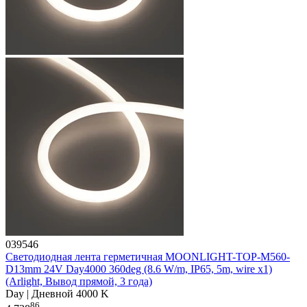
039546
Светодиодная лента герметичная MOONLIGHT-TOP-M560-
D13mm 24V Day4000 360deg (8.6 W/m, IP65, 5m, wire x1)
(Arlight, Вывод прямой, 3 года)
Day | Дневной 4000 K
86