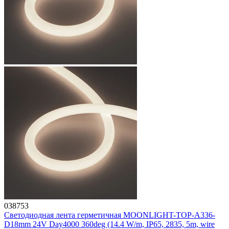
038753
Светодиодная лента герметичная MOONLIGHT-TOP-A336-
D18mm 24V Day4000 360deg (14.4 W/m, IP65, 2835, 5m, wire