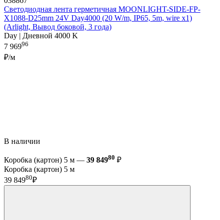
038867
Светодиодная лента герметичная MOONLIGHT-SIDE-FP-
X1088-D25mm 24V Day4000 (20 W/m, IP65, 5m, wire x1)
(Arlight, Вывод боковой, 3 года)
Day | Дневной 4000 K
96
7 969
₽/м
В наличии
80
Коробка (картон) 5 м —
39 849
₽
Коробка (картон) 5 м
80
39 849
₽