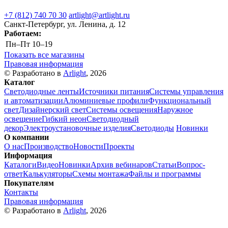
+7 (812) 740 70 30
artlight@artlight.ru
Санкт-Петербург, ул. Ленина, д. 12
Работаем:
Пн–Пт
10–19
Показать все магазины
Правовая информация
© Разработано в
Arlight
, 2026
Каталог
Светодиодные ленты
Источники питания
Системы управления
и автоматизации
Алюминиевые профили
Функциональный
свет
Дизайнерский свет
Системы освещения
Наружное
освещение
Гибкий неон
Светодиодный
декор
Электроустановочные изделия
Светодиоды
Новинки
О компании
О нас
Производство
Новости
Проекты
Информация
Каталоги
Видео
Новинки
Архив вебинаров
Статьи
Вопрос-
ответ
Калькуляторы
Схемы монтажа
Файлы и программы
Покупателям
Контакты
Правовая информация
© Разработано в
Arlight
, 2026