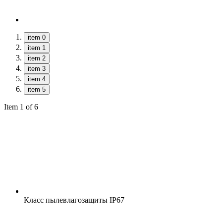
item 0
item 1
item 2
item 3
item 4
item 5
Item 1 of 6
Класс пылевлагозащиты
IP67