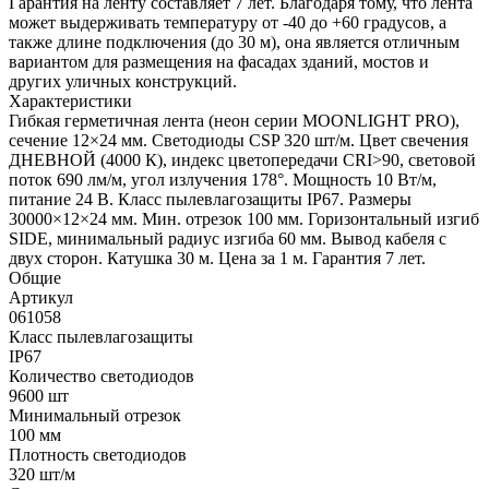
Гарантия на ленту составляет 7 лет. Благодаря тому, что лента
может выдерживать температуру от -40 до +60 градусов, а
также длине подключения (до 30 м), она является отличным
вариантом для размещения на фасадах зданий, мостов и
других уличных конструкций.
Характеристики
Гибкая герметичная лента (неон серии MOONLIGHT PRO),
сечение 12×24 мм. Светодиоды CSP 320 шт/м. Цвет свечения
ДНЕВНОЙ (4000 К), индекс цветопередачи CRI>90, световой
поток 690 лм/м, угол излучения 178°. Мощность 10 Вт/м,
питание 24 В. Класс пылевлагозащиты IP67. Размеры
30000×12×24 мм. Мин. отрезок 100 мм. Горизонтальный изгиб
SIDE, минимальный радиус изгиба 60 мм. Вывод кабеля с
двух сторон. Катушка 30 м. Цена за 1 м. Гарантия 7 лет.
Общие
Артикул
061058
Класс пылевлагозащиты
IP67
Количество светодиодов
9600 шт
Минимальный отрезок
100 мм
Плотность светодиодов
320 шт/м