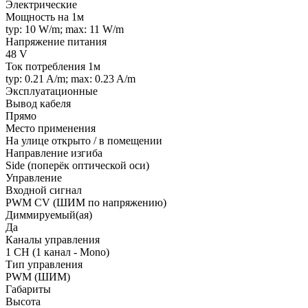
Электрические
Мощность на 1м
typ: 10 W/m; max: 11 W/m
Напряжение питания
48 V
Ток потребления 1м
typ: 0.21 A/m; max: 0.23 A/m
Эксплуатационные
Вывод кабеля
Прямо
Место применения
На улице открыто / в помещении
Направление изгиба
Side (поперёк оптической оси)
Управление
Входной сигнал
PWM СV (ШИМ по напряжению)
Диммируемый(ая)
Да
Каналы управления
1 CH (1 канал - Mono)
Тип управления
PWM (ШИМ)
Габариты
Высота