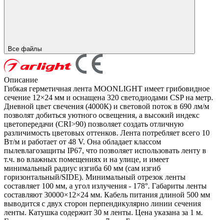
Все файлы
Описание
Гибкая герметичная лента MOONLIGHT имеет грибовидное
сечение 12×24 мм и оснащена 320 светодиодами CSP на метр.
Дневной цвет свечения (4000К) и световой поток в 690 лм/м
позволят добиться уютного освещения, а высокий индекс
цветопередачи (CRI>90) позволяет создать отличную
различимость цветовых оттенков. Лента потребляет всего 10
Вт/м и работает от 48 V. Она обладает классом
пылевлагозащиты IP67, что позволяет использовать ленту в
т.ч. во влажных помещениях и на улице, и имеет
минимальный радиус изгиба 60 мм (сам изгиб
горизонтальный/SIDE). Минимальный отрезок ленты
составляет 100 мм, а угол излучения - 178°. Габариты ленты
составляют 30000×12×24 мм. Кабель питания длиной 500 мм
выводится с двух сторон перпендикулярно линии сечения
ленты. Катушка содержит 30 м ленты. Цена указана за 1 м.