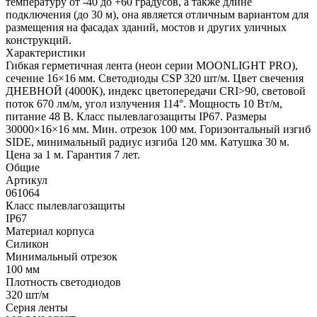
температуру от -40 до +60 градусов, а также длине
подключения (до 30 м), она является отличным вариантом для
размещения на фасадах зданий, мостов и других уличных
конструкций.
Характеристики
Гибкая герметичная лента (неон серии MOONLIGHT PRO),
сечение 16×16 мм. Светодиоды CSP 320 шт/м. Цвет свечения
ДНЕВНОЙ (4000К), индекс цветопередачи CRI>90, световой
поток 670 лм/м, угол излучения 114°. Мощность 10 Вт/м,
питание 48 В. Класс пылевлагозащиты IP67. Размеры
30000×16×16 мм. Мин. отрезок 100 мм. Горизонтальный изгиб
SIDE, минимальный радиус изгиба 120 мм. Катушка 30 м.
Цена за 1 м. Гарантия 7 лет.
Общие
Артикул
061064
Класс пылевлагозащиты
IP67
Материал корпуса
Силикон
Минимальный отрезок
100 мм
Плотность светодиодов
320 шт/м
Серия ленты