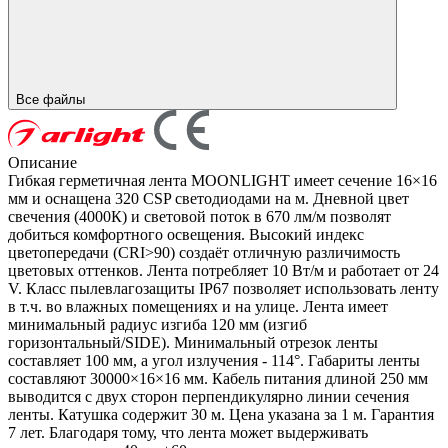
Все файлы
Описание
Гибкая герметичная лента MOONLIGHT имеет сечение 16×16
мм и оснащена 320 CSP светодиодами на м. Дневной цвет
свечения (4000К) и световой поток в 670 лм/м позволят
добиться комфортного освещения. Высокий индекс
цветопередачи (CRI>90) создаёт отличную различимость
цветовых оттенков. Лента потребляет 10 Вт/м и работает от 24
V. Класс пылевлагозащиты IP67 позволяет использовать ленту
в т.ч. во влажных помещениях и на улице. Лента имеет
минимальный радиус изгиба 120 мм (изгиб
горизонтальный/SIDE). Минимальный отрезок ленты
составляет 100 мм, а угол излучения - 114°. Габариты ленты
составляют 30000×16×16 мм. Кабель питания длиной 250 мм
выводится с двух сторон перпендикулярно линии сечения
ленты. Катушка содержит 30 м. Цена указана за 1 м. Гарантия
7 лет. Благодаря тому, что лента может выдерживать