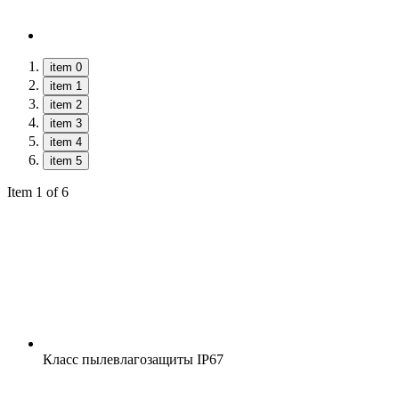
item 0
item 1
item 2
item 3
item 4
item 5
Item 1 of 6
Класс пылевлагозащиты
IP67