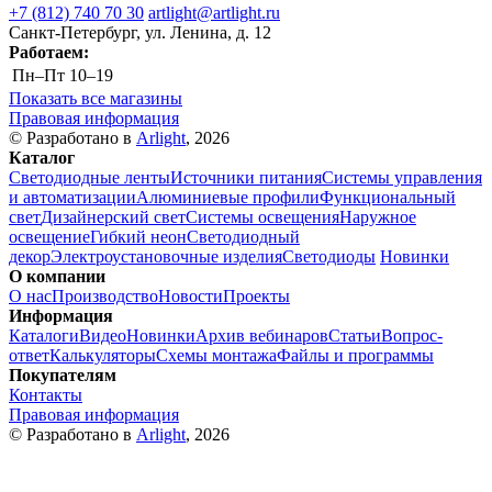
+7 (812) 740 70 30
artlight@artlight.ru
Санкт-Петербург, ул. Ленина, д. 12
Работаем:
Пн–Пт
10–19
Показать все магазины
Правовая информация
© Разработано в
Arlight
, 2026
Каталог
Светодиодные ленты
Источники питания
Системы управления
и автоматизации
Алюминиевые профили
Функциональный
свет
Дизайнерский свет
Системы освещения
Наружное
освещение
Гибкий неон
Светодиодный
декор
Электроустановочные изделия
Светодиоды
Новинки
О компании
О нас
Производство
Новости
Проекты
Информация
Каталоги
Видео
Новинки
Архив вебинаров
Статьи
Вопрос-
ответ
Калькуляторы
Схемы монтажа
Файлы и программы
Покупателям
Контакты
Правовая информация
© Разработано в
Arlight
, 2026