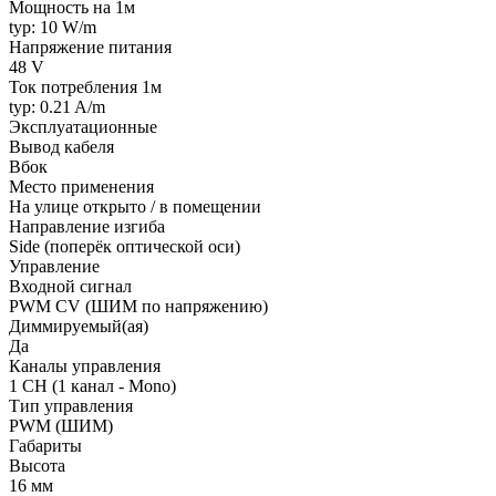
Мощность на 1м
typ: 10 W/m
Напряжение питания
48 V
Ток потребления 1м
typ: 0.21 A/m
Эксплуатационные
Вывод кабеля
Вбок
Место применения
На улице открыто / в помещении
Направление изгиба
Side (поперёк оптической оси)
Управление
Входной сигнал
PWM СV (ШИМ по напряжению)
Диммируемый(ая)
Да
Каналы управления
1 CH (1 канал - Mono)
Тип управления
PWM (ШИМ)
Габариты
Высота
16 мм