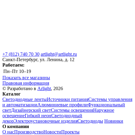
+7 (812) 740 70 30
artlight@artlight.ru
Санкт-Петербург, ул. Ленина, д. 12
Работаем:
Пн–Пт
10–19
Показать все магазины
Правовая информация
© Разработано в
Arlight
, 2026
Каталог
Светодиодные ленты
Источники питания
Системы управления
и автоматизации
Алюминиевые профили
Функциональный
свет
Дизайнерский свет
Системы освещения
Наружное
освещение
Гибкий неон
Светодиодный
декор
Электроустановочные изделия
Светодиоды
Новинки
О компании
О нас
Производство
Новости
Проекты