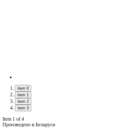
item 0
item 1
item 2
item 3
Item 1 of 4
Произведено в Беларуси