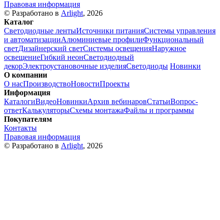
Правовая информация
© Разработано в
Arlight
, 2026
Каталог
Светодиодные ленты
Источники питания
Системы управления
и автоматизации
Алюминиевые профили
Функциональный
свет
Дизайнерский свет
Системы освещения
Наружное
освещение
Гибкий неон
Светодиодный
декор
Электроустановочные изделия
Светодиоды
Новинки
О компании
О нас
Производство
Новости
Проекты
Информация
Каталоги
Видео
Новинки
Архив вебинаров
Статьи
Вопрос-
ответ
Калькуляторы
Схемы монтажа
Файлы и программы
Покупателям
Контакты
Правовая информация
© Разработано в
Arlight
, 2026