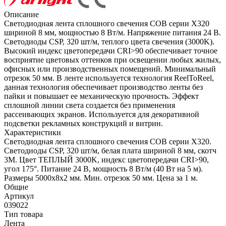
Описание
Светодиодная лента сплошного свечения COB серии X320
шириной 8 мм, мощностью 8 Вт/м. Напряжение питания 24 В.
Светодиоды CSP, 320 шт/м, теплого цвета свечения (3000K).
Высокий индекс цветопередачи CRI>90 обеспечивает точное
восприятие цветовых оттенков при освещении любых жилых,
офисных или производственных помещений. Минимальный
отрезок 50 мм. В ленте используется технология ReelToReel,
данная технология обеспечивает производство ленты без
пайки и повышает ее механическую прочность. Эффект
сплошной линии света создается без применения
рассеивающих экранов. Используется для декоративной
подсветки рекламных конструкций и витрин.
Характеристики
Светодиодная лента сплошного свечения COB серии X320.
Светодиоды CSP, 320 шт/м, белая плата шириной 8 мм, скотч
3M. Цвет ТЕПЛЫЙ 3000K, индекс цветопередачи CRI>90,
угол 175°. Питание 24 В, мощность 8 Вт/м (40 Вт на 5 м).
Размеры 5000х8х2 мм. Мин. отрезок 50 мм. Цена за 1 м.
Общие
Артикул
039022
Тип товара
Лента