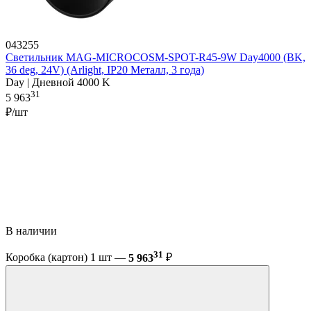
043255
Светильник MAG-MICROCOSM-SPOT-R45-9W Day4000 (BK,
36 deg, 24V) (Arlight, IP20 Металл, 3 года)
Day | Дневной 4000 K
31
5 963
₽/шт
В наличии
31
Коробка (картон) 1 шт —
5 963
₽