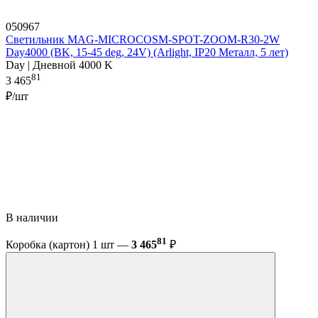
050967
Светильник MAG-MICROCOSM-SPOT-ZOOM-R30-2W
Day4000 (BK, 15-45 deg, 24V) (Arlight, IP20 Металл, 5 лет)
Day | Дневной 4000 K
81
3 465
₽/шт
В наличии
81
Коробка (картон) 1 шт —
3 465
₽