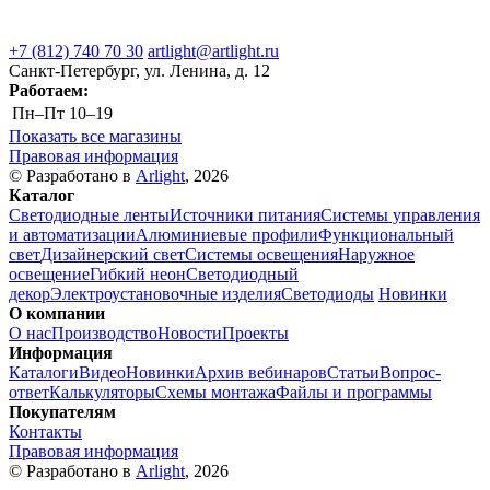
+7 (812) 740 70 30
artlight@artlight.ru
Санкт-Петербург, ул. Ленина, д. 12
Работаем:
Пн–Пт
10–19
Показать все магазины
Правовая информация
© Разработано в
Arlight
, 2026
Каталог
Светодиодные ленты
Источники питания
Системы управления
и автоматизации
Алюминиевые профили
Функциональный
свет
Дизайнерский свет
Системы освещения
Наружное
освещение
Гибкий неон
Светодиодный
декор
Электроустановочные изделия
Светодиоды
Новинки
О компании
О нас
Производство
Новости
Проекты
Информация
Каталоги
Видео
Новинки
Архив вебинаров
Статьи
Вопрос-
ответ
Калькуляторы
Схемы монтажа
Файлы и программы
Покупателям
Контакты
Правовая информация
© Разработано в
Arlight
, 2026