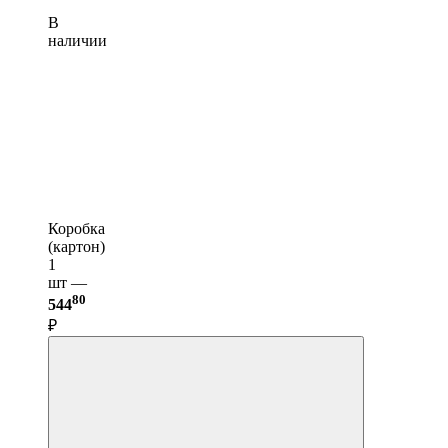
В
наличии
Коробка
(картон)
1
шт —
80
544
₽