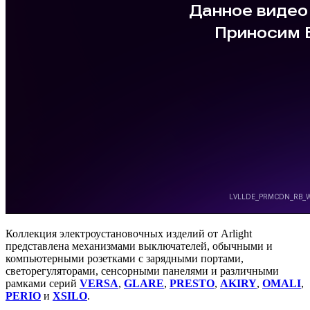
Коллекция электроустановочных изделий от Arlight
представлена механизмами выключателей, обычными и
компьютерными розетками c зарядными портами,
светорегуляторами, сенсорными панелями и различными
рамками серий
VERSA
,
GLARE
,
PRESTO
,
AKIRY
,
OMALI
,
PERIO
и
XSILO
.