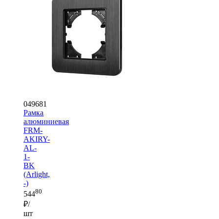
049681
Рамка
алюминиевая
FRM-
AKIRY-
AL-
1-
BK
(Arlight,
-)
80
544
₽/
шт