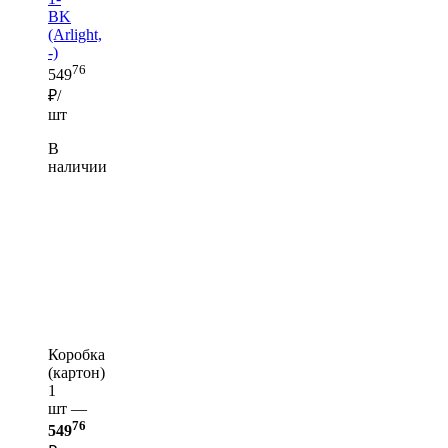
BK
(Arlight,
-)
76
549
₽/
шт
В
наличии
Коробка
(картон)
1
шт —
76
549