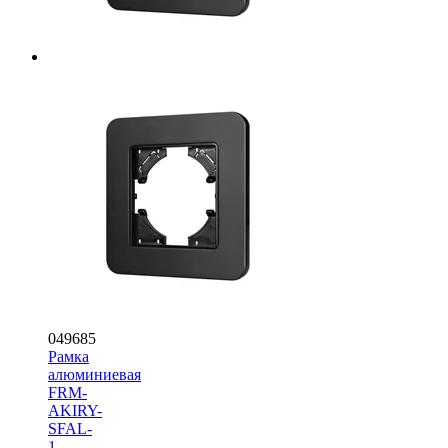
049685
Рамка
алюминиевая
FRM-
AKIRY-
SFAL-
1-