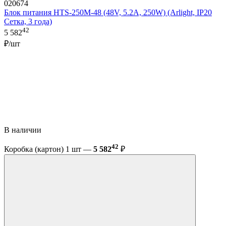
020674
Блок питания HTS-250M-48 (48V, 5.2A, 250W) (Arlight, IP20
Сетка, 3 года)
42
5 582
₽/шт
В наличии
42
Коробка (картон) 1 шт —
5 582
₽