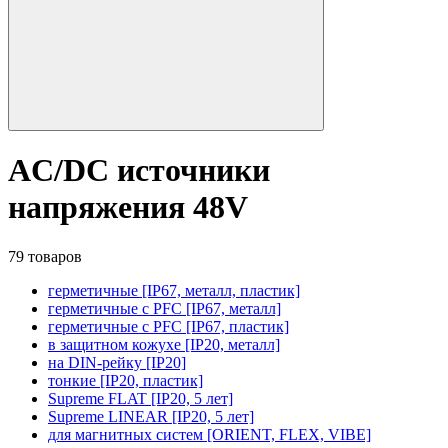
AC/DC источники
напряжения 48V
79 товаров
герметичные [IP67, металл, пластик]
герметичные с PFC [IP67, металл]
герметичные с PFC [IP67, пластик]
в защитном кожухе [IP20, металл]
на DIN-рейку [IP20]
тонкие [IP20, пластик]
Supreme FLAT [IP20, 5 лет]
Supreme LINEAR [IP20, 5 лет]
для магнитных систем [ORIENT, FLEX, VIBE]