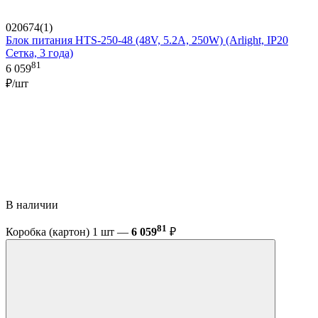
020674(1)
Блок питания HTS-250-48 (48V, 5.2A, 250W) (Arlight, IP20
Сетка, 3 года)
81
6 059
₽/шт
В наличии
81
Коробка (картон) 1 шт —
6 059
₽