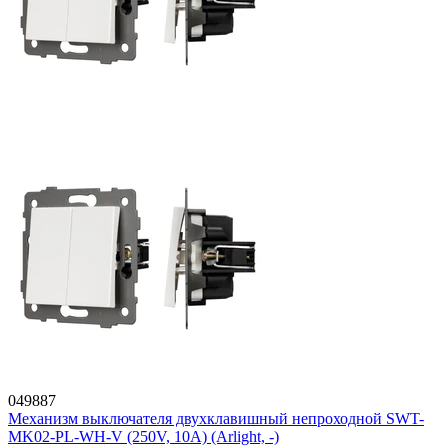
049887
Механизм выключателя двухклавишный непроходной SWT-
MK02-PL-WH-V (250V, 10A) (Arlight, -)