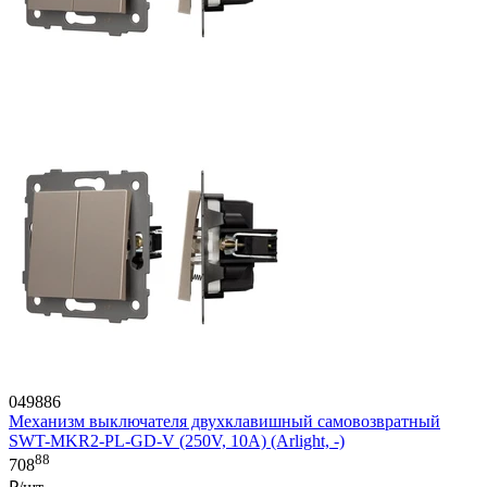
049886
Механизм выключателя двухклавишный самовозвратный
SWT-MKR2-PL-GD-V (250V, 10A) (Arlight, -)
88
708