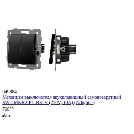
049884
Механизм выключателя двухклавишный самовозвратный
SWT-MKR2-PL-BK-V (250V, 10A) (Arlight, -)
88
708
₽/шт