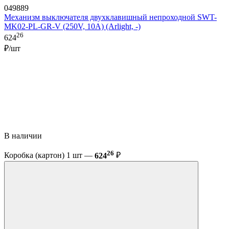
049889
Механизм выключателя двухклавишный непроходной SWT-
MK02-PL-GR-V (250V, 10A) (Arlight, -)
26
624
₽/шт
В наличии
26
Коробка (картон) 1 шт —
624
₽