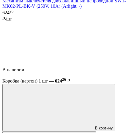
Механизм выключателя двухклавишный непроходной SWT-
MK02-PL-BK-V (250V, 10A) (Arlight, -)
26
624
₽/шт
В наличии
26
Коробка (картон) 1 шт —
624
₽
В корзину