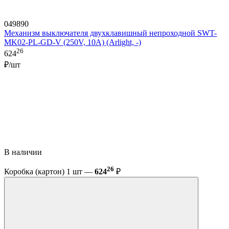
049890
Механизм выключателя двухклавишный непроходной SWT-
MK02-PL-GD-V (250V, 10A) (Arlight, -)
26
624
₽/шт
В наличии
26
Коробка (картон) 1 шт —
624
₽