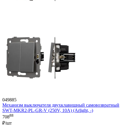
049885
Механизм выключателя двухклавишный самовозвратный
SWT-MKR2-PL-GR-V (250V, 10A) (Arlight, -)
88
708
₽/шт