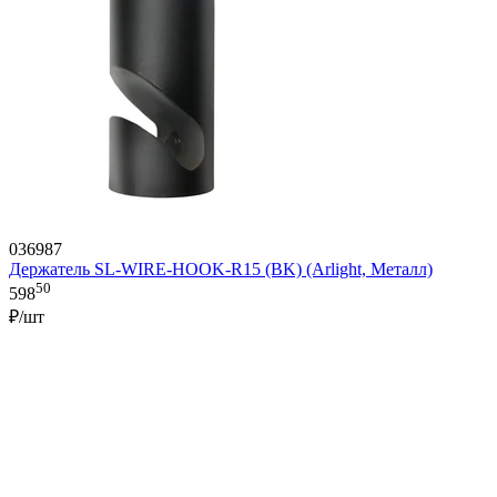
036987
Держатель SL-WIRE-HOOK-R15 (BK) (Arlight, Металл)
50
598
₽/шт