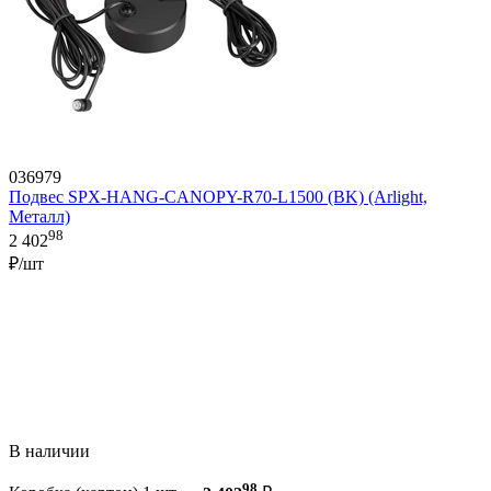
036979
Подвес SPX-HANG-CANOPY-R70-L1500 (BK) (Arlight,
Металл)
98
2 402
₽/шт
В наличии
98