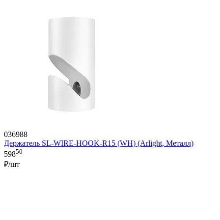
036988
Держатель SL-WIRE-HOOK-R15 (WH) (Arlight, Металл)
50
598
₽/шт