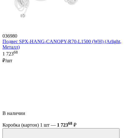
036980
Подвес SPX-HANG-CANOPY-R70-L1500 (WH) (Arlight,
Металл)
68
1 723
₽/шт
В наличии
68
Коробка (картон) 1 шт —
1 723
₽