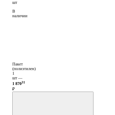
шт
В
наличии
Пакет
(полиэтилен)
1
шт —
31
1 870
₽