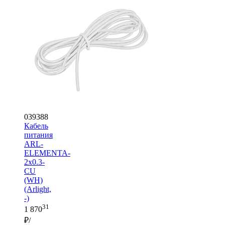
039388
Кабель
питания
ARL-
ELEMENTA-
2х0.3-
CU
(WH)
(Arlight,
-)
31
1 870
₽/