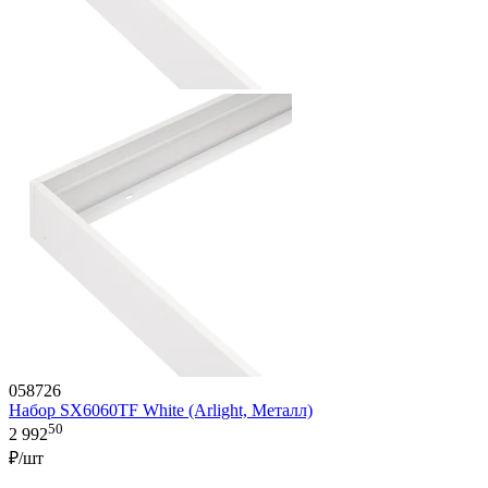
058726
Набор SX6060TF White (Arlight, Металл)
50
2 992
₽/шт