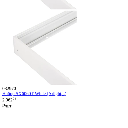
032970
Набор SX6060T White (Arlight, -)
58
2 962
₽/шт