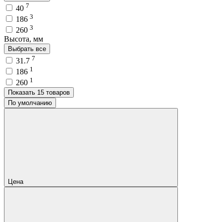
7
40
3
186
3
260
Высота, мм
Выбрать все
7
31.7
1
186
1
260
Показать 15 товаров
По умолчанию
Цена