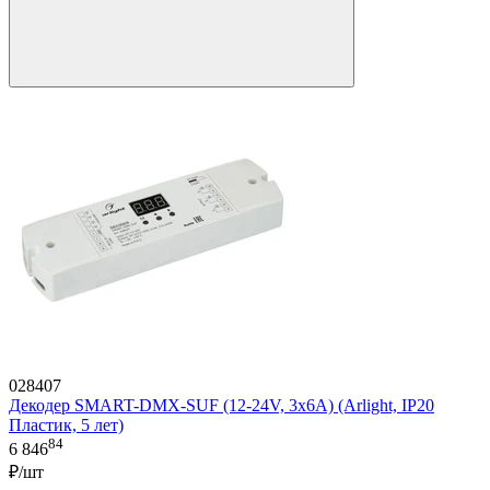
028407
Декодер SMART-DMX-SUF (12-24V, 3x6A) (Arlight, IP20
Пластик, 5 лет)
84
6 846
₽/шт