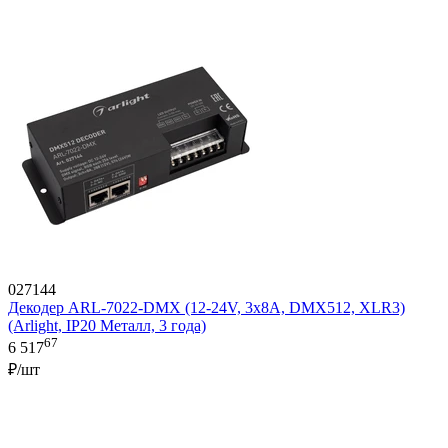
027144
Декодер ARL-7022-DMX (12-24V, 3x8A, DMX512, XLR3)
(Arlight, IP20 Металл, 3 года)
67
6 517
₽/шт