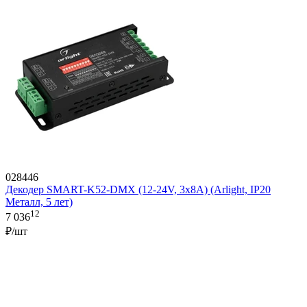
028446
Декодер SMART-K52-DMX (12-24V, 3x8A) (Arlight, IP20
Металл, 5 лет)
12
7 036
₽/шт