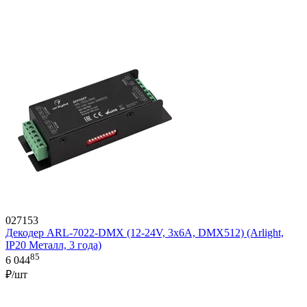
027153
Декодер ARL-7022-DMX (12-24V, 3x6A, DMX512) (Arlight,
IP20 Металл, 3 года)
85
6 044
₽/шт