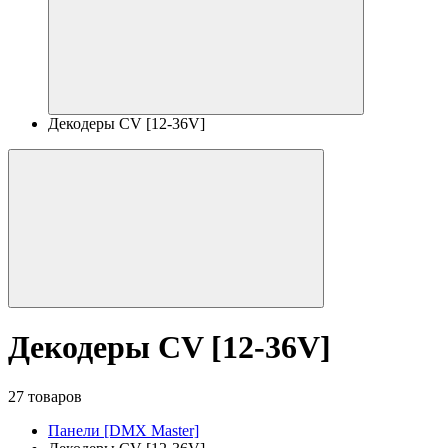
Декодеры CV [12-36V]
Декодеры CV [12-36V]
27 товаров
Панели [DMX Master]