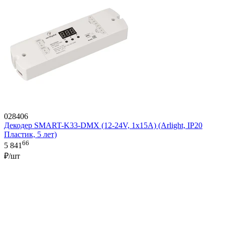
028406
Декодер SMART-K33-DMX (12-24V, 1x15A) (Arlight, IP20
Пластик, 5 лет)
66
5 841
₽/шт