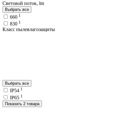
Световой поток, lm
Выбрать все
1
660
1
830
Класс пылевлагозащиты
Выбрать все
1
IP54
1
IP65
Показать 2 товара