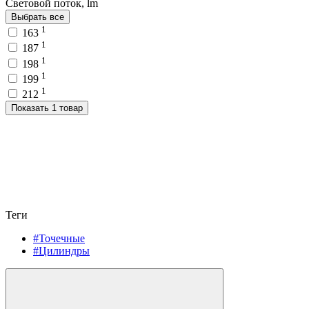
Световой поток, lm
Выбрать все
1
163
1
187
1
198
1
199
1
212
Показать 1 товар
Теги
#Точечные
#Цилиндры