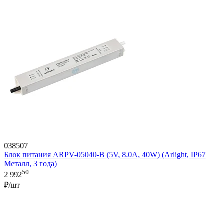
038507
Блок питания ARPV-05040-B (5V, 8.0A, 40W) (Arlight, IP67
Металл, 3 года)
50
2 992
₽/шт