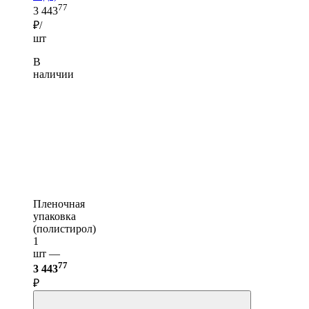
77
3 443
₽/
шт
В
наличии
Пленочная
упаковка
(полистирол)
1
шт —
77
3 443
₽