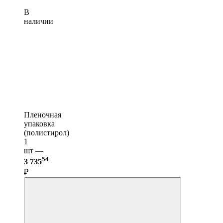
В
наличии
Пленочная
упаковка
(полистирол)
1
шт —
54
3 735
₽