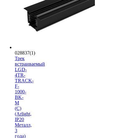
028837(1)
Трек
встраиваемый
LGD-
4TR-
TRACK-
F-
1000-
BK-
M
(C)
(Arlight,
IP20
Металл,
3
года)