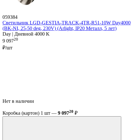
059384
Светильник LGD-GESTIA-TRACK-4TR-R51-10W Day4000
(BK-NI, 25-50 deg, 230V) (Arlight, IP20 Металл, 5 лет)
Day | Дневной 4000 K
20
9 097
₽/шт
Нет в наличии
20
Коробка (картон) 1 шт —
9 097
₽