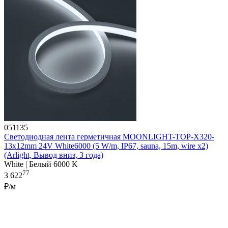
051135
Светодиодная лента герметичная MOONLIGHT-TOP-X320-
13x12mm 24V White6000 (5 W/m, IP67, sauna, 15m, wire x2)
(Arlight, Вывод вниз, 3 года)
White | Белый 6000 K
77
3 622
₽/м