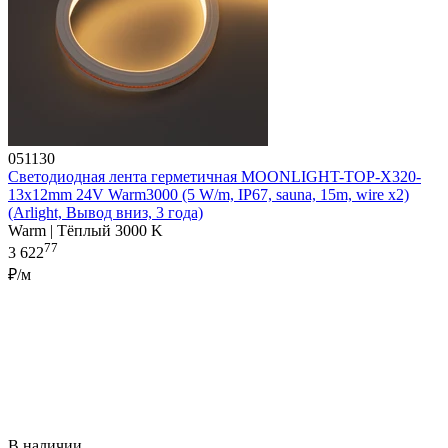
051130
Светодиодная лента герметичная MOONLIGHT-TOP-X320-
13x12mm 24V Warm3000 (5 W/m, IP67, sauna, 15m, wire x2)
(Arlight, Вывод вниз, 3 года)
Warm | Тёплый 3000 K
77
3 622
₽/м
В наличии