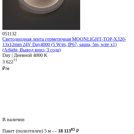
051132
Светодиодная лента герметичная MOONLIGHT-TOP-X320-
13x12mm 24V Day4000 (5 W/m, IP67, sauna, 5m, wire x1)
(Arlight, Вывод вниз, 3 года)
Day | Дневной 4000 K
77
3 622
₽/м
В наличии
85
Пакет (полиэтилен) 5 м —
18 113
₽