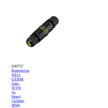
030757
Коннектор
NEO-
GERM-
2pin-
WTW
(4-
8mm)
(Arlight,
IP68)