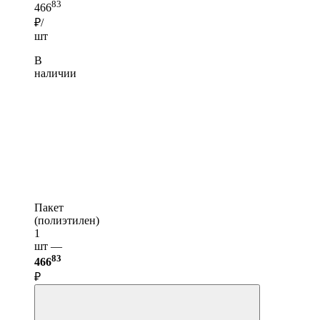
83
466
₽/
шт
В
наличии
Пакет
(полиэтилен)
1
шт —
83
466
₽