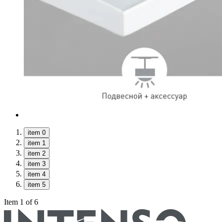
item 0
item 1
item 2
item 3
item 4
item 5
Item 1 of 6