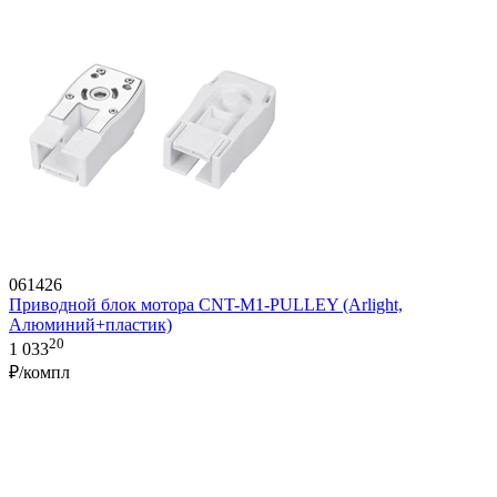
061426
Приводной блок мотора CNT-M1-PULLEY (Arlight,
Алюминий+пластик)
20
1 033
₽/компл