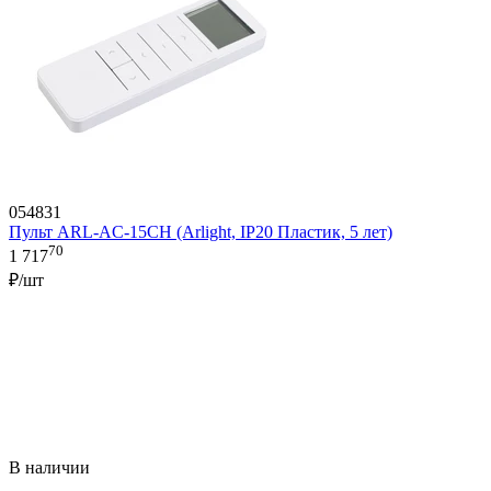
054831
Пульт ARL-AC-15CH (Arlight, IP20 Пластик, 5 лет)
70
1 717
₽/шт
В наличии