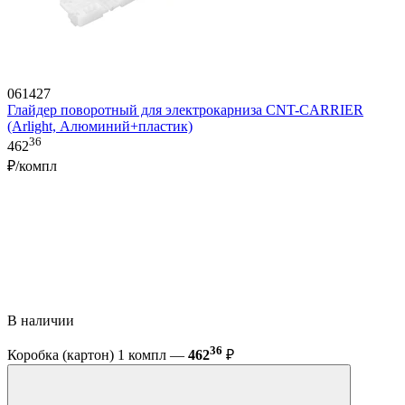
061427
Глайдер поворотный для электрокарниза CNT-CARRIER
(Arlight, Алюминий+пластик)
36
462
₽/компл
В наличии
36
Коробка (картон) 1 компл —
462
₽