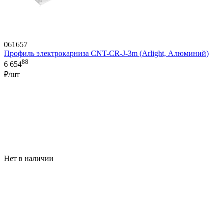
061657
Профиль электрокарниза CNT-CR-J-3m (Arlight, Алюминий)
88
6 654
₽/шт
Нет в наличии