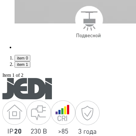
item 0
item 1
Item 1 of 2