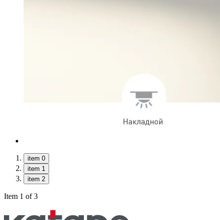
item 0
item 1
item 2
Item 1 of 3