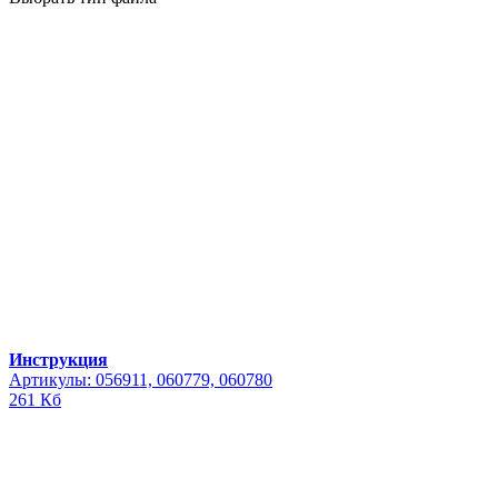
Инструкция
Артикулы: 056911, 060779, 060780
261 Кб