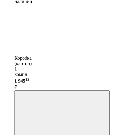
наличии
Коробка
(картон)
1
компл —
13
1 945
₽