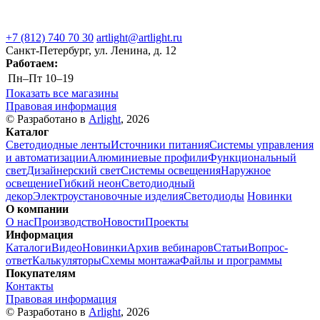
+7 (812) 740 70 30
artlight@artlight.ru
Санкт-Петербург, ул. Ленина, д. 12
Работаем:
Пн–Пт
10–19
Показать все магазины
Правовая информация
© Разработано в
Arlight
, 2026
Каталог
Светодиодные ленты
Источники питания
Системы управления
и автоматизации
Алюминиевые профили
Функциональный
свет
Дизайнерский свет
Системы освещения
Наружное
освещение
Гибкий неон
Светодиодный
декор
Электроустановочные изделия
Светодиоды
Новинки
О компании
О нас
Производство
Новости
Проекты
Информация
Каталоги
Видео
Новинки
Архив вебинаров
Статьи
Вопрос-
ответ
Калькуляторы
Схемы монтажа
Файлы и программы
Покупателям
Контакты
Правовая информация
© Разработано в
Arlight
, 2026