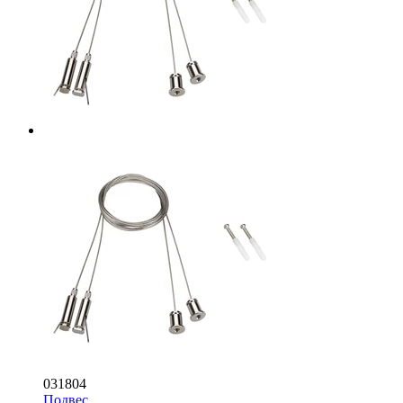
031804
Подвес