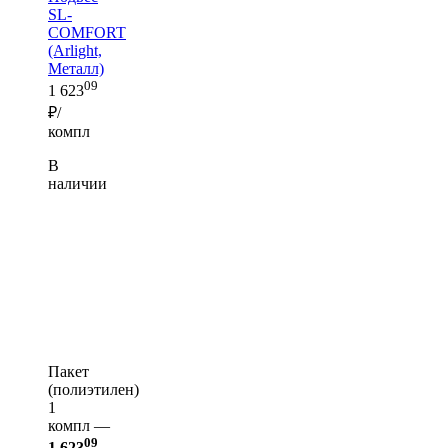
SL-
COMFORT
(Arlight,
Металл)
09
1 623
₽/
компл
В
наличии
Пакет
(полиэтилен)
1
компл —
09
1 623