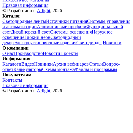
Правовая информация
© Разработано в
Arlight
, 2026
Каталог
Светодиодные ленты
Источники питания
Системы управления
и автоматизации
Алюминиевые профили
Функциональный
свет
Дизайнерский свет
Системы освещения
Наружное
освещение
Гибкий неон
Светодиодный
декор
Электроустановочные изделия
Светодиоды
Новинки
О компании
О нас
Производство
Новости
Проекты
Информация
Каталоги
Видео
Новинки
Архив вебинаров
Статьи
Вопрос-
ответ
Калькуляторы
Схемы монтажа
Файлы и программы
Покупателям
Контакты
Правовая информация
© Разработано в
Arlight
, 2026