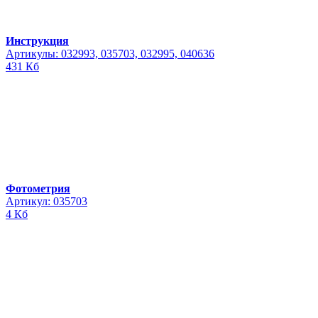
Инструкция
Артикулы: 032993, 035703, 032995, 040636
431 Кб
Фотометрия
Артикул: 035703
4 Кб