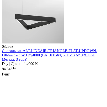
032993
Светильник ALT-LINEAIR-TRIANGLE-FLAT-UPDOWN-
DIM-785-85W Day4000 (BK, 100 deg, 230V) (Arlight, IP20
Металл, 3 года)
Day | Дневной 4000 K
43
84 845
₽/шт