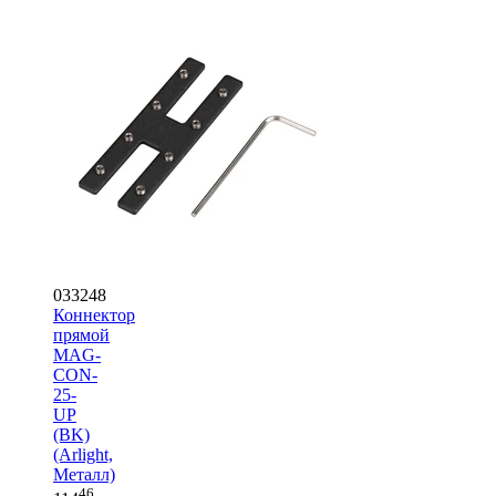
033248
Коннектор
прямой
MAG-
CON-
25-
UP
(BK)
(Arlight,
Металл)
46