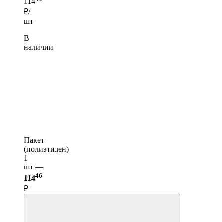
114
₽/
шт
В
наличии
Пакет
(полиэтилен)
1
шт —
46
114
₽