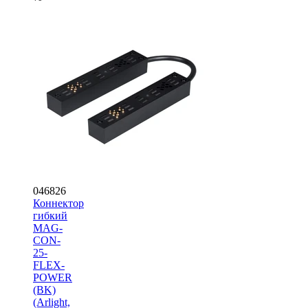
046826
Коннектор
гибкий
MAG-
CON-
25-
FLEX-
POWER
(BK)
(Arlight,