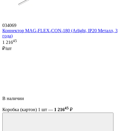
034069
Коннектор MAG-FLEX-CON-180 (Arlight, IP20 Металл, 3
года)
45
1 216
₽/шт
В наличии
45
Коробка (картон) 1 шт —
1 216
₽