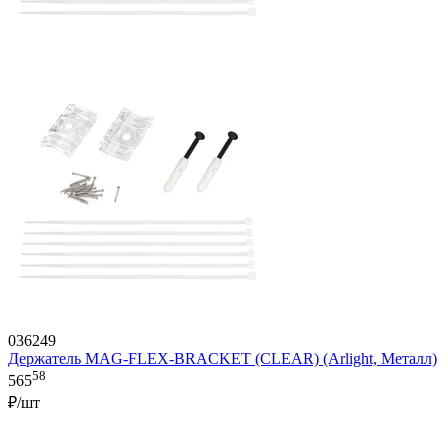
036249
Держатель MAG-FLEX-BRACKET (CLEAR) (Arlight, Металл)
58
565
₽/шт