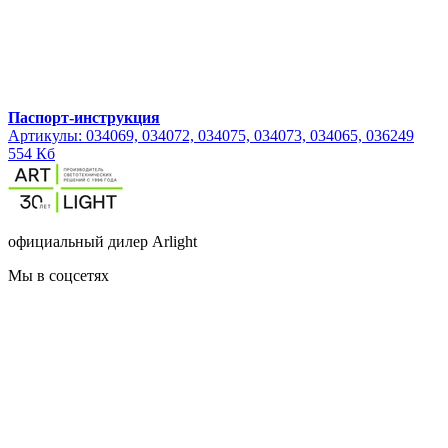
Паспорт-инструкция
Артикулы: 034069, 034072, 034075, 034073, 034065, 036249
554 Кб
официальный дилер Arlight
Мы в соцсетях