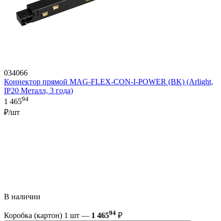
034066
Коннектор прямой MAG-FLEX-CON-I-POWER (BK) (Arlight,
IP20 Металл, 3 года)
94
1 465
₽/шт
В наличии
94
Коробка (картон) 1 шт —
1 465
₽