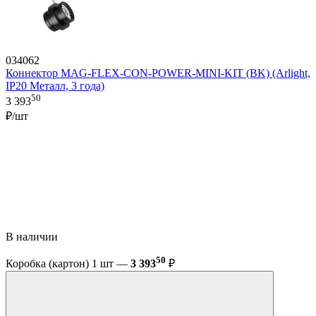
034062
Коннектор MAG-FLEX-CON-POWER-MINI-KIT (BK) (Arlight,
IP20 Металл, 3 года)
50
3 393
₽/шт
В наличии
50
Коробка (картон) 1 шт —
3 393
₽