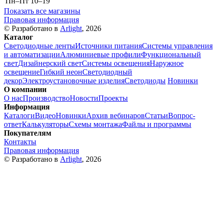
Пн–Пт
10–19
Показать все магазины
Правовая информация
© Разработано в
Arlight
, 2026
Каталог
Светодиодные ленты
Источники питания
Системы управления
и автоматизации
Алюминиевые профили
Функциональный
свет
Дизайнерский свет
Системы освещения
Наружное
освещение
Гибкий неон
Светодиодный
декор
Электроустановочные изделия
Светодиоды
Новинки
О компании
О нас
Производство
Новости
Проекты
Информация
Каталоги
Видео
Новинки
Архив вебинаров
Статьи
Вопрос-
ответ
Калькуляторы
Схемы монтажа
Файлы и программы
Покупателям
Контакты
Правовая информация
© Разработано в
Arlight
, 2026