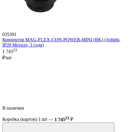
035391
Коннектор MAG-FLEX-CON-POWER-MINI (BK) (Arlight,
IP20 Металл, 3 года)
23
1 745
₽/шт
В наличии
23
Коробка (картон) 1 шт —
1 745
₽