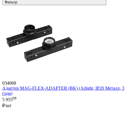
Фильтр
034068
Адаптер MAG-FLEX-ADAPTER (BK) (Arlight, IP20 Металл, 3
года)
08
5 955
₽/шт