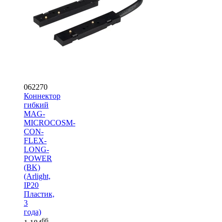
062270
Коннектор
гибкий
MAG-
MICROCOSM-
CON-
FLEX-
LONG-
POWER
(BK)
(Arlight,
IP20
Пластик,
3
года)
66