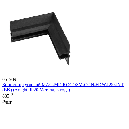
051939
Коннектор угловой MAG-MICROCOSM-CON-FDW-L90-INT
(BK) (Arlight, IP20 Металл, 3 года)
12
885
₽/шт