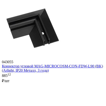
043055
Коннектор угловой MAG-MICROCOSM-CON-FDW-L90 (BK)
(Arlight, IP20 Металл, 3 года)
12
885
₽/шт