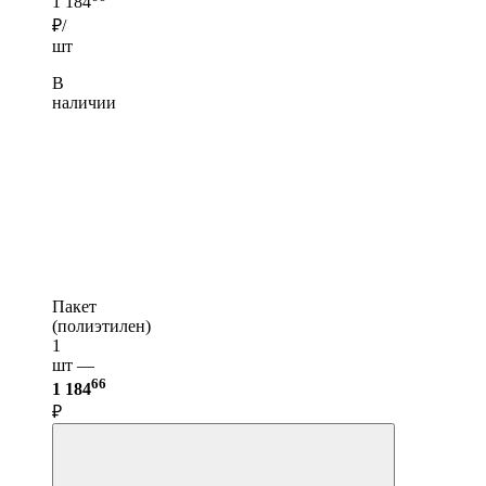
1 184
₽/
шт
В
наличии
Пакет
(полиэтилен)
1
шт —
66
1 184
₽