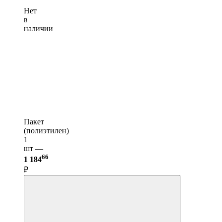
Нет
в
наличии
Пакет
(полиэтилен)
1
шт —
66
1 184
₽