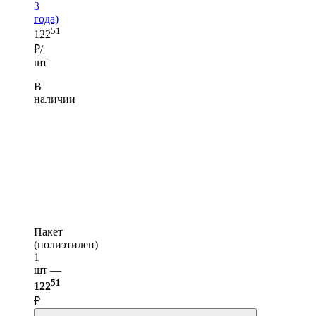
3
года)
51
122
₽/
шт
В
наличии
Пакет
(полиэтилен)
1
шт —
51
122
₽