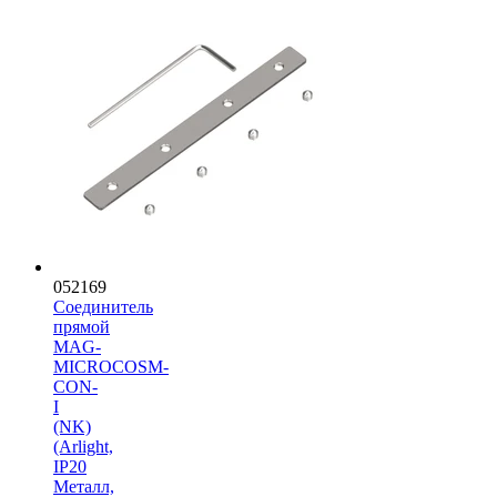
052169
Соединитель
прямой
MAG-
MICROCOSM-
CON-
I
(NK)
(Arlight,
IP20
Металл,