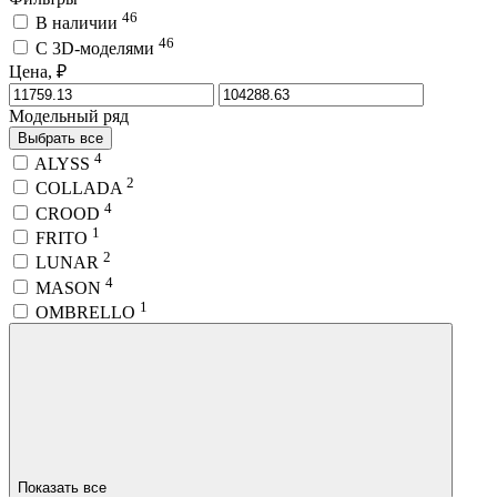
46
В наличии
46
C 3D-моделями
Цена, ₽
Модельный ряд
Выбрать все
4
ALYSS
2
COLLADA
4
CROOD
1
FRITO
2
LUNAR
4
MASON
1
OMBRELLO
Показать все