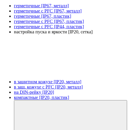
герметичные [IP67, металл]
герметичные с PFC [IP67, металл]
герметичные [IP67, пластик]
герметичные с PFC [IP67, пластик]
герметичные с PFC [IP44, пластик]
настройка пуска и яркости [IP20, сетка]
в защитном кожухе [IP20, металл]
в защ. кожухе с PFC [IP20, металл]
на DIN-рейку [IP20]
компактные [IP20, пластик]