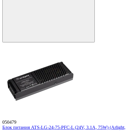
050479
Блок питания ATS-LG-24-75-PFC-L (24V, 3.1A, 75W) (Arlight,