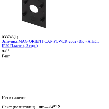
033748(1)
Заглушка MAG-ORIENT-CAP-POWER-2652 (BK) (Arlight,
IP20 Пластик, 3 года)
84
84
₽/шт
Нет в наличии
84
Пакет (полиэтилен) 1 шт —
84
₽