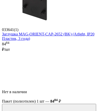
033641(1)
Заглушка MAG-ORIENT-CAP-2652 (BK) (Arlight, IP20
Пластик, 3 года)
84
84
₽/шт
Нет в наличии
84
Пакет (полиэтилен) 1 шт —
84
₽