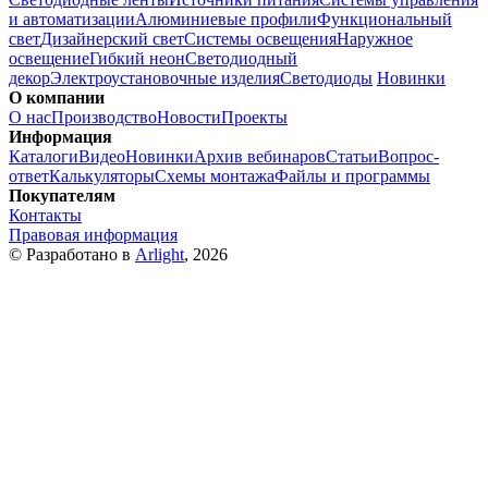
и автоматизации
Алюминиевые профили
Функциональный
свет
Дизайнерский свет
Системы освещения
Наружное
освещение
Гибкий неон
Светодиодный
декор
Электроустановочные изделия
Светодиоды
Новинки
О компании
О нас
Производство
Новости
Проекты
Информация
Каталоги
Видео
Новинки
Архив вебинаров
Статьи
Вопрос-
ответ
Калькуляторы
Схемы монтажа
Файлы и программы
Покупателям
Контакты
Правовая информация
© Разработано в
Arlight
, 2026